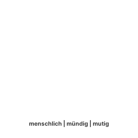
» Der Birklehof ist
das
Beste
,
was
mir
je passiert ist.«
menschlich | mündig | mutig