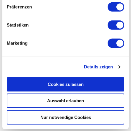
Präferenzen
Lernen Sie uns am Infotag
Statistiken
persönlich kennen.
Marketing
Mehr lesen
Details zeigen
Aufbaugymasium G9
Cookies zulassen
Mehr lesen
Auswahl erlauben
Nur notwendige Cookies
Schulstufen