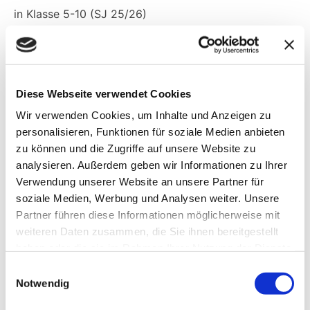
in Klasse 5-10 (SJ 25/26)
2,04
Abiturdurchschnitt
Diese Webseite verwendet Cookies
Wir verwenden Cookies, um Inhalte und Anzeigen zu
2026 (G8, Baden Württemberg)
personalisieren, Funktionen für soziale Medien anbieten
zu können und die Zugriffe auf unsere Website zu
analysieren. Außerdem geben wir Informationen zu Ihrer
1:4
Verwendung unserer Website an unsere Partner für
soziale Medien, Werbung und Analysen weiter. Unsere
Pädagog:innen : Schüler:innen
Partner führen diese Informationen möglicherweise mit
weiteren Daten zusammen, die Sie ihnen bereitgestellt
Schuljahr 2025/26
haben oder die sie im Rahmen Ihrer Nutzung der Dienste
gesammelt haben.
Einwilligungsauswahl
Notwendig
Ihre Wege zum Birklehof