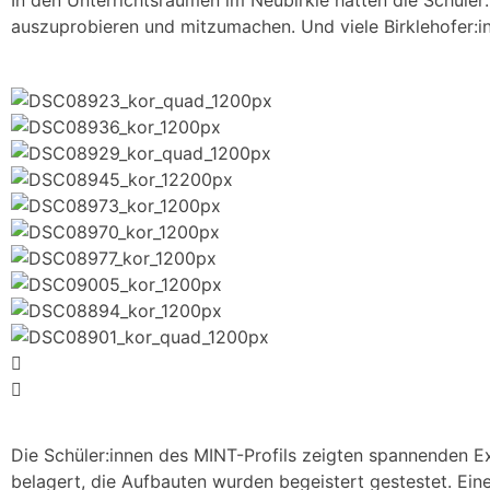
In den Unterrichtsräumen im Neubirkle hatten die Schüler
auszuprobieren und mitzumachen. Und viele Birklehofer:i
Die Schüler:innen des MINT-Profils zeigten spannenden Ex
belagert, die Aufbauten wurden begeistert gestestet. Ein