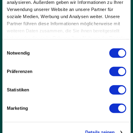
analysieren. Außerdem geben wir Informationen zu Ihrer
Verwendung unserer Website an unsere Partner für
soziale Medien, Werbung und Analysen weiter. Unsere
Partner führen diese Informationen möglicherweise mit
weiteren Daten zusammen, die Sie ihnen bereitgestellt
haben oder die sie im Rahmen Ihrer Nutzung der Dienste
ANFAHRT
gesammelt haben.
Einwilligungsauswahl
Schule Birklehof e.V.
Notwendig
Privates Internat &
Gymnasium
Birklehof 1
Präferenzen
79856 Hinterzarten
Statistiken
KONTAKT
Marketing
Mo - Fr: 09:00 – 16:00 Uhr
07652-122-0
07652-122-22
(Schüleraufnahme)
Details zeigen