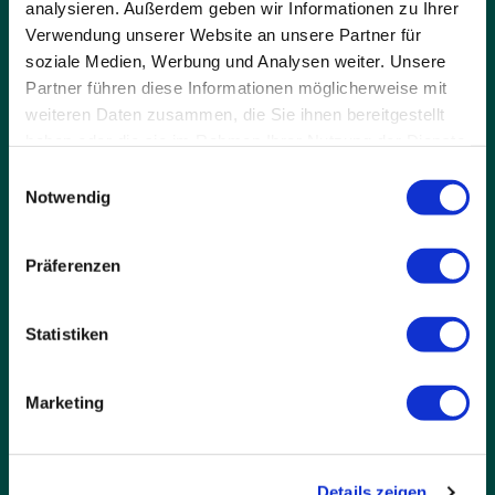
analysieren. Außerdem geben wir Informationen zu Ihrer
Verwendung unserer Website an unsere Partner für
soziale Medien, Werbung und Analysen weiter. Unsere
Partner führen diese Informationen möglicherweise mit
weiteren Daten zusammen, die Sie ihnen bereitgestellt
haben oder die sie im Rahmen Ihrer Nutzung der Dienste
ANFAHRT
gesammelt haben.
Einwilligungsauswahl
Schule Birklehof e.V.
Notwendig
Privates Internat &
Gymnasium
Birklehof 1
Präferenzen
79856 Hinterzarten
Statistiken
KONTAKT
Marketing
Mo - Fr: 09:00 – 16:00 Uhr
07652-122-0
07652-122-22
(Schüleraufnahme)
Details zeigen