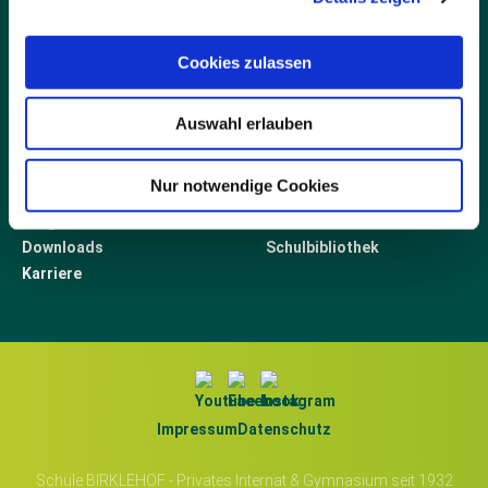
07652-122-23 (Fax)
info@birklehof.de
Cookies zulassen
Auswahl erlauben
LINKS
Blog
Elternbereich
Nur notwendige Cookies
Newsletter
Interner Bereich
Ratgeber
Fördern
Downloads
Schulbibliothek
Karriere
Impressum
Datenschutz
Schule BIRKLEHOF - Privates Internat & Gymnasium seit 1932