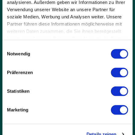
analysieren. Außerdem geben wir Informationen zu Ihrer
Verwendung unserer Website an unsere Partner für
soziale Medien, Werbung und Analysen weiter. Unsere
Partner führen diese Informationen möglicherweise mit
weiteren Daten zusammen, die Sie ihnen bereitgestellt
haben oder die sie im Rahmen Ihrer Nutzung der Dienste
ANFAHRT
gesammelt haben.
Einwilligungsauswahl
Schule Birklehof e.V.
Notwendig
Privates Internat &
Gymnasium
Birklehof 1
Präferenzen
79856 Hinterzarten
Statistiken
KONTAKT
Marketing
Mo - Fr: 09:00 – 16:00 Uhr
07652-122-0
07652-122-22
(Schüleraufnahme)
Details zeigen