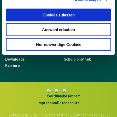
07652-122-23 (Fax)
info@birklehof.de
Cookies zulassen
Auswahl erlauben
LINKS
Blog
Elternbereich
Nur notwendige Cookies
Newsletter
Interner Bereich
Ratgeber
Fördern
Downloads
Schulbibliothek
Karriere
Impressum
Datenschutz
Schule BIRKLEHOF - Privates Internat & Gymnasium seit 1932