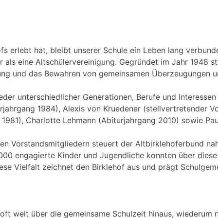
s erlebt hat, bleibt unserer Schule ein Leben lang verbund
r als eine Altschülervereinigung. Gegründet im Jahr 1948 st
tzung und das Bewahren von gemeinsamen Überzeugungen u
lieder unterschiedlicher Generationen, Berufe und Interesse
jahrgang 1984), Alexis von Kruedener (stellvertretender V
 1981), Charlotte Lehmann (Abiturjahrgang 2010) sowie Pau
hen Vorstandsmitgliedern steuert der Altbirklehoferbund n
1.000 engagierte Kinder und Jugendliche konnten über dies
ese Vielfalt zeichnet den Birklehof aus und prägt Schulgem
oft weit über die gemeinsame Schulzeit hinaus, wiederum n