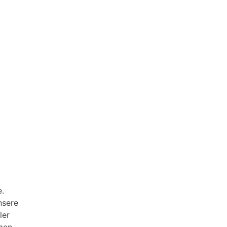
e.
nsere
ler