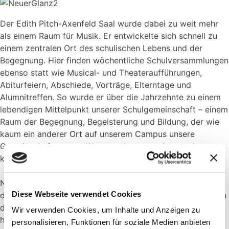
Der Edith Pitch-Axenfeld Saal wurde dabei zu weit mehr
als einem Raum für Musik. Er entwickelte sich schnell zu
einem zentralen Ort des schulischen Lebens und der
Begegnung. Hier finden wöchentliche Schulversammlungen
ebenso statt wie Musical- und Theateraufführungen,
Abiturfeiern, Abschiede, Vorträge, Elterntage und
Alumnitreffen. So wurde er über die Jahrzehnte zu einem
lebendigen Mittelpunkt unserer Schulgemeinschaft – einem
Raum der Begegnung, Begeisterung und Bildung, der wie
kaum ein anderer Ort auf unserem Campus unsere
Gemeinschaft, unsere Werte und unseren Anspruch an
kulturelle Exzellenz widerspiegelt.
Nach vielen Jahrzehnten intensiver Nutzung tragen auch
Diese Webseite verwendet Cookies
die Stühle im Konzertsaal sichtbar die Spuren der Zeit. Um
diesem besonderen Ort weiterhin gerecht zu werden,
Wir verwenden Cookies, um Inhalte und Anzeigen zu
haben wir zu Weihnachten die Aktion „Schenken Sie
personalisieren, Funktionen für soziale Medien anbieten