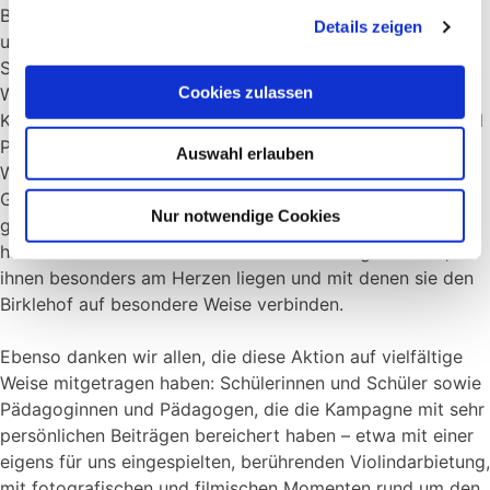
Besonders berührt hat uns, dass zahlreiche Förderinnen
Details zeigen
und Förderer die Gelegenheit genutzt haben, ihre
Stuhlspende mit einer Widmung zu verbinden. Viele dieser
Cookies zulassen
Widmungen erinnern an prägende Begegnungen mit
Klassenkameradinnen und -kameraden, Pädagoginnen und
Pädagogen oder anderen Wegbegleiterinnen und
Auswahl erlauben
Wegbegleitern. Oft sind sie mit sehr persönlichen
Geschichten verbunden, die zeigen, wie lebendig die
Nur notwendige Cookies
gemeinsame Zeit am Birklehof bis heute nachwirkt. Einige
haben die Stühle darüber hinaus Menschen geschenkt, die
ihnen besonders am Herzen liegen und mit denen sie den
Birklehof auf besondere Weise verbinden.
Ebenso danken wir allen, die diese Aktion auf vielfältige
Weise mitgetragen haben: Schülerinnen und Schüler sowie
Pädagoginnen und Pädagogen, die die Kampagne mit sehr
persönlichen Beiträgen bereichert haben – etwa mit einer
eigens für uns eingespielten, berührenden Violindarbietung,
mit fotografischen und filmischen Momenten rund um den