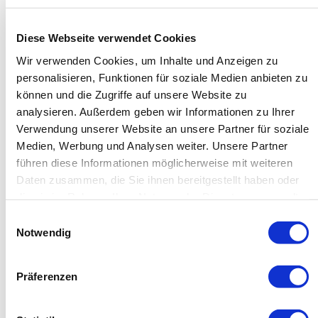
Fidelius bei der ganzen Flut an Fragen jedoch eines fest:
Land in Sicht!
Diese Webseite verwendet Cookies
Regie: Uwe Baumann
Wir verwenden Cookies, um Inhalte und Anzeigen zu
Die Waldvögel: Thomas Klauer (Bass) / Chris Thoma
personalisieren, Funktionen für soziale Medien anbieten zu
(Schlagzeug)
können und die Zugriffe auf unsere Website zu
analysieren. Außerdem geben wir Informationen zu Ihrer
Hinweis zum Parken
Verwendung unserer Website an unsere Partner für soziale
Medien, Werbung und Analysen weiter. Unsere Partner
Bitte beachten Sie, dass aufgrund der begrenzten
führen diese Informationen möglicherweise mit weiteren
Anzahl an Parkplätzen auf dem Gelände der Schule
Daten zusammen, die Sie ihnen bereitgestellt haben oder
Birklehof zur Veranstaltung
„Land in Sicht – Kabarett
die sie im Rahmen Ihrer Nutzung der Dienste gesammelt
auf der Wanderbühne mit Fidelius & die Waldvögel“
haben.
Einwilligungsauswahl
das Parken direkt vor Ort nur eingeschränkt möglich ist.
Notwendig
Wir bitten daher alle Besucherinnen und Besucher, die
öffentlichen Parkplätze an der Ortseinfahrt Hinterzarten
Präferenzen
zu nutzen und den kurzen Fußweg über den Gehweg
zum Internatsgelände der
Schule Birklehof e.V.