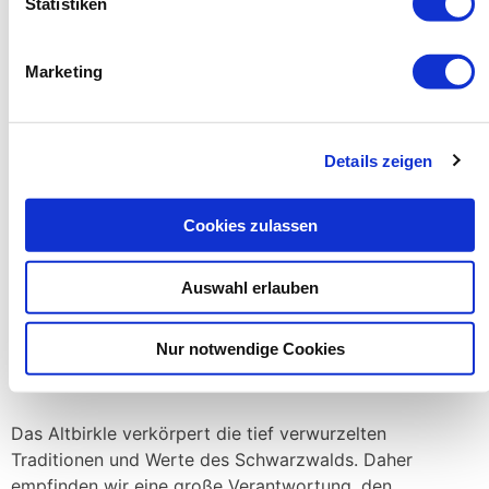
Statistiken
zurückzulegen.
Für
mobilitätseingeschränkte Personen
halten wir eine
Marketing
begrenzte Anzahl an Parkplätzen nahe der
Veranstaltung
bereit. Bitte wenden Sie sich bei Bedarf
an unser Veranstaltungsteam vor Ort.
Details zeigen
Vielen Dank für Ihr Verständnis!
Cookies zulassen
Auswahl erlauben
Hier Tickets erwerben
Nur notwendige Cookies
Das Altbirkle verkörpert die tief verwurzelten
Traditionen und Werte des Schwarzwalds. Daher
empfinden wir eine große Verantwortung, den