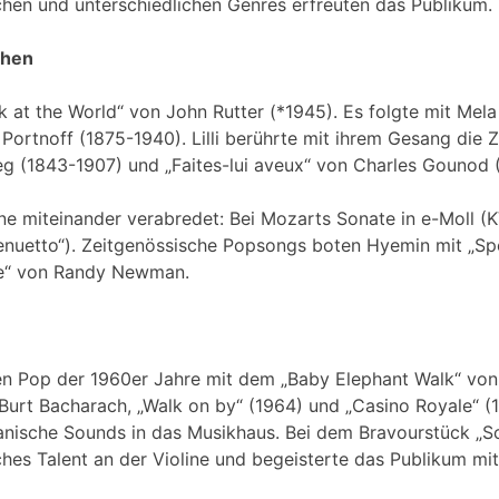
hen und unterschiedlichen Genres erfreuten das Publikum.
chen
at the World“ von John Rutter (*1945). Es folgte mit Mel
 Portnoff (1875-1940). Lilli berührte mit ihrem Gesang die Z
eg (1843-1907) und „Faites-lui aveux“ von Charles Gounod 
ne miteinander verabredet: Bei Mozarts Sonate in e-Moll 
 Menuetto“). Zeitgenössische Popsongs boten Hyemin mit „Sp
ere“ von Randy Newman.
n
n Pop der 1960er Jahre mit dem „Baby Elephant Walk“ von
urt Bacharach, „Walk on by“ (1964) und „Casino Royale“ (1
anische Sounds in das Musikhaus. Bei dem Bravourstück „S
es Talent an der Violine und begeisterte das Publikum mit