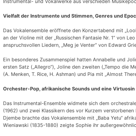
Instrumental- und Vokalwerke aus verschieden Musikepoc
Vielfalt der Instrumente und Stimmen, Genres und Epo
Das Vokalensemble eröffnete den Konzertabend mit „Look 
an der Violine mit der „Russischen Fantasie Nr. 1“ von Leo
anspruchsvollen Liedern, „Meg je Venter“ von Edward Gri
Ein besonderes Zusammenspiel hatten Annabelle und Joli
ersten Satz („Allegro“), Joline den zweiten („Tempo die
(A. Menken, T. Rice, H. Ashman) und Pia mit „Almost Th
Orchester-Pop, afrikanische Sounds und eine Virtuosi
Das Instrumental-Ensemble widmete sich dem orchestrale
(1962) und zwei Klassikern des vor Kurzem verstorbenen B
Djembe brachte das Vokalensemble mit „Baba Yetu“ afrik
Wieniawski (1835-1880) zeigte Sophie ihr außergewöhnlich