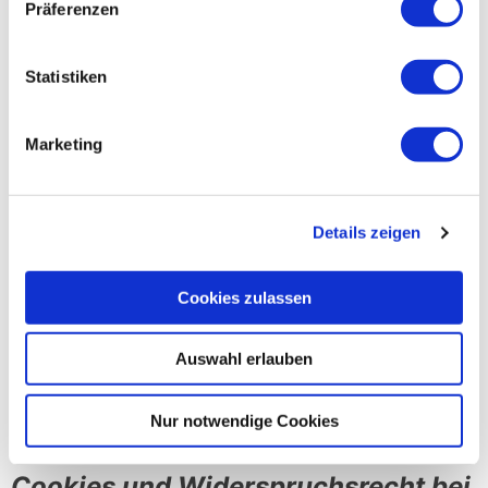
Präferenzen
Beschwerde bei der zuständigen Aufsichtsbehörde
einzureichen.
Statistiken
Widerrufsrecht
Marketing
Sie haben das Recht, erteilte Einwilligungen gem. Art. 7
Abs. 3 DSGVO mit Wirkung für die Zukunft zu
widerrufen.
Details zeigen
Widerspruchsrecht
Cookies zulassen
Sie können der künftigen Verarbeitung der Sie
betreffenden Daten nach Maßgabe des Art. 21 DSGVO
Auswahl erlauben
jederzeit widersprechen. Der Widerspruch kann
insbesondere gegen die Verarbeitung für Zwecke der
Nur notwendige Cookies
Direktwerbung erfolgen.
Cookies und Widerspruchsrecht bei