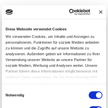
Sie haben entsprechend. Art. 16 DSGVO das Recht, die
Vervollständigung der Sie betreffenden Daten oder die
Berichtigung der Sie betreffenden unrichtigen Daten zu
verlangen.
Diese Webseite verwendet Cookies
Wir verwenden Cookies, um Inhalte und Anzeigen zu
Sie haben nach Maßgabe des Art. 17 DSGVO das Recht
personalisieren, Funktionen für soziale Medien anbieten
zu verlangen, dass betreffende Daten unverzüglich
zu können und die Zugriffe auf unsere Website zu
gelöscht werden, bzw. alternativ nach Maßgabe des Art.
analysieren. Außerdem geben wir Informationen zu Ihrer
18 DSGVO eine Einschränkung der Verarbeitung der
Verwendung unserer Website an unsere Partner für
Daten zu verlangen.
soziale Medien, Werbung und Analysen weiter. Unsere
Partner führen diese Informationen möglicherweise mit
Sie haben das Recht zu verlangen, dass die Sie
weiteren Daten zusammen, die Sie ihnen bereitgestellt
betreffenden Daten, die Sie uns bereitgestellt haben
haben oder die sie im Rahmen Ihrer Nutzung der Dienste
nach Maßgabe des Art. 20 DSGVO zu erhalten und
gesammelt haben.
deren Übermittlung an andere Verantwortliche zu
Einwilligungsauswahl
fordern.
Notwendig
Sie haben ferner gem. Art. 77 DSGVO das Recht, eine