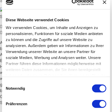
Diese Webseite verwendet Cookies
Wir verwenden Cookies, um Inhalte und Anzeigen zu
personalisieren, Funktionen für soziale Medien anbieten
zu können und die Zugriffe auf unsere Website zu
Am 12. Mai fuhren mit acht Schülerinnen und Schülern
analysieren. Außerdem geben wir Informationen zu Ihrer
begleitet von Herrn Pollak und Herrn Flaig nach Stuttgart.
Verwendung unserer Website an unsere Partner für
Alle waren gespannt darauf, welche Erfahrungen und
soziale Medien, Werbung und Analysen weiter. Unsere
Einblicke uns die Preis- und Medaillenträger in aktuelle
Partner führen diese Informationen möglicherweise mit
Herausforderungen der Demokratie geben werden und
weiteren Daten zusammen, die Sie ihnen bereitgestellt
welche Lösungsansätze sie verfolgen. Auf der Fahrt
haben oder die sie im Rahmen Ihrer Nutzung der Dienste
wurden noch fleißig Rechercheergebnisse miteinander
gesammelt haben.
Einwilligungsauswahl
geteilt, bevor die Veranstaltung mit einem Get-together
Notwendig
begann. Hier war bereits Zeit, sich mit den anderen
Gästen, unter ihnen auch eine Delegation der Schule
Schloss Salem, auszutauschen.
Präferenzen