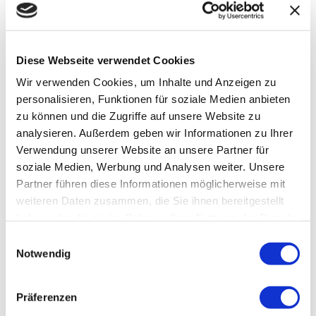
Diese Webseite verwendet Cookies
Wir verwenden Cookies, um Inhalte und Anzeigen zu
personalisieren, Funktionen für soziale Medien anbieten
zu können und die Zugriffe auf unsere Website zu
Einladung zum Weihnachtsmarkt
analysieren. Außerdem geben wir Informationen zu Ihrer
Verwendung unserer Website an unsere Partner für
Am ersten Adventssonntag (27. November
soziale Medien, Werbung und Analysen weiter. Unsere
Partner führen diese Informationen möglicherweise mit
2022) von 11-17 Uhr öffnet der
weiteren Daten zusammen, die Sie ihnen bereitgestellt
Weihnachtsmarkt am Birklehof nach
haben oder die sie im Rahmen Ihrer Nutzung der Dienste
zwei Jahren...
gesammelt haben.
Einwilligungsauswahl
Notwendig
Mehr lesen
Präferenzen