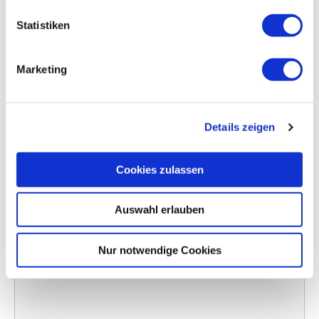
Statistiken
Marketing
Mit altem Spirit zu neuen Rekorden
Details zeigen
Ohne Corona-Beschränkungen purzelten beim
Cookies zulassen
diesjährigen 24-Stunden-Lauf die Bestmarken
aus der Vergangenheit. Mit großer ...
Auswahl erlauben
Nur notwendige Cookies
Mehr lesen