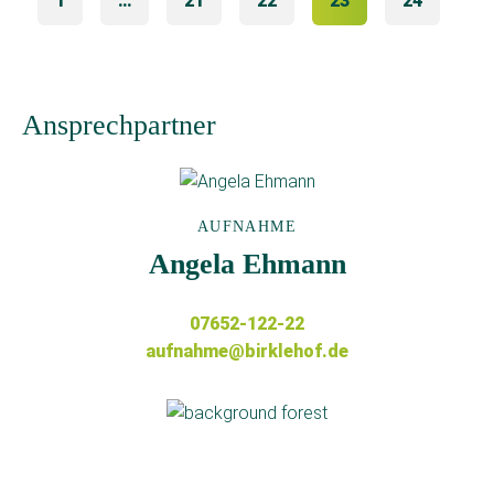
1
…
21
22
23
24
Ansprechpartner
AUFNAHME
Angela Ehmann
07652-122-22
aufnahme@birklehof.de